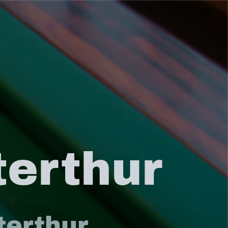
terthur
terthur