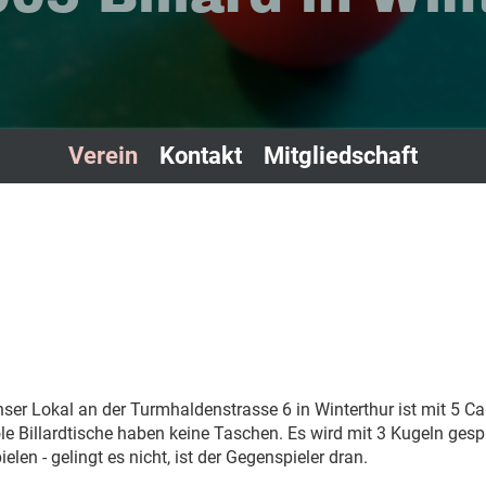
Verein
Kontakt
Mitgliedschaft
nser Lokal an der Turmhaldenstrasse 6 in Winterthur ist mit 5 C
Billardtische haben keine Taschen. Es wird mit 3 Kugeln gespiel
elen - gelingt es nicht, ist der Gegenspieler dran.