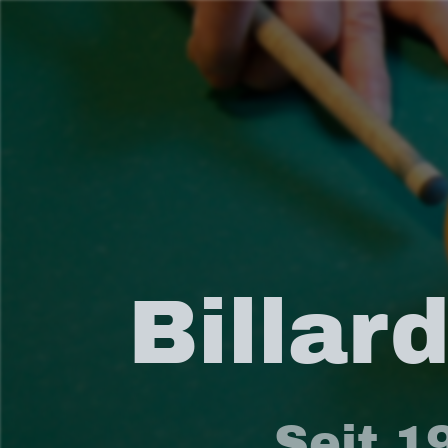
Billar
Seit 1