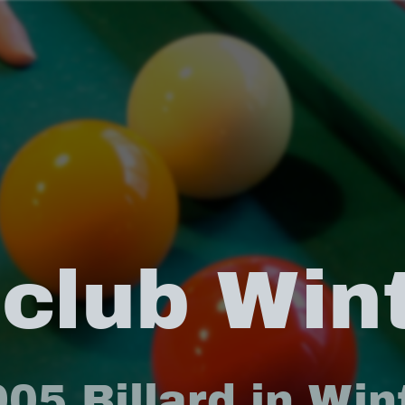
dclub Win
905 Billard in Win